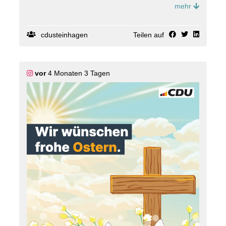
❓ Wie seht ihr das: Sollte die Gemeinde für
mehr
Gerade in der aktuellen Finanzlage braucht die
zusätzliche Kulturangebote dauerhaft neue
Verwaltung klare Leitplanken und Ziele ? nicht erst,
Personalstellen im Rathaus finanzieren oder braucht
wenn der Haushalt fertig auf dem Tisch liegt.
es andere Wege, Kultur in Steinhagen zu stärken?
cdusteinhagen
Teilen auf
📌 Aus unserer Sicht hätte der Beschluss aber noch
#
CDUSteinhagen
#
Steinhagen
#
Kultur
#
Ehrenamt
deutlich konkreter sein müssen.
#
Verantwortung
➡️ Verbindliche Sparziele.
vor
4 Monaten 3 Tagen
➡️ Ein klarer Konsolidierungspfad.
➡️ Ein verantwortungsvoller Umgang mit Rücklagen
und Personal.
Für uns ist klar: Ein Eckwertebeschluss ist kein
Selbstzweck, sondern ein wichtiges Instrument für
solide Finanzen.
🤝 Der neue Konsolidierungskreis ist nun umso
wichtiger.
Nach der Sommerpause erwarten wir konkrete
Vorschläge und tragfähige Lösungen aus der
Verwaltung und den Fraktionen.
🎯 Unser Ziel bleibt:
▶️Ein handlungsfähiger Haushalt.
▶️Weniger Schulden.