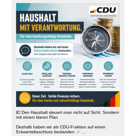
verbunden mit zwei weiteren Personalstellen.
Angesichts der angespannten Haushaltslage sind wir
der Meinung: verantwortungsvolle Politik sieht anders
aus. Denn: Jeder zusätzliche Euro für eine neue
freiwillige Leistung fehlt an anderer Stelle.
Wir stehen klar hinter einem vielfältigen Kulturangebot
in Steinhagen. Wir setzen auf das starke
ehrenamtliche Engagement mit der vorhandenen
hauptamtlichen Unterstützung im Rathaus. Wir setzen
auf die Bibliothek als einem Ort der kulturellen
Begegnung. Und wir setzen auf ein realistisches,
finanzierbares Budget für kulturelle Angebote.
Deshalb haben wir einen konstruktiven Kompromiss
vorgeschlagen: Statt vorschneller Entscheidungen im
Sommer sollte die Zukunft des Kulturangebotes im
Rahmen der Haushaltsberatungen und der
Konsolidierung gemeinsam diskutiert werden.
Wir meinen: Es ist leicht, heute Geld auszugeben, das
wir morgen nicht mehr haben. Schwieriger ist es
Verantwortung für die finanzielle Zukunft unserer
💶 Den Haushalt steuert man nicht auf Sicht. Sondern
Gemeinde zu übernehmen. Deshalb gilt für uns:
mit einem klaren Plan.
Kultur fördern – JA! Zusätzliche dauerhafte Stellen
und neue Schulden in der aktuellen finanziellen Lage
Deshalb haben wir als CDU-Fraktion auf einen
– NEIN!
Eckwertebeschluss bestanden. ✅