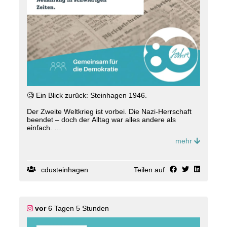
🧐 Ein Blick zurück: Steinhagen 1946.
Der Zweite Weltkrieg ist vorbei. Die Nazi-Herrschaft
beendet – doch der Alltag war alles andere als
einfach.
Unter der Aufsicht der britischen Militärregierung
mehr
begann der Wiederaufbau demokratischer Strukturen.
Gleichzeitig standen die Menschen vor ganz
konkreten Herausforderungen: 🏠 Wohnungsnot, 🍞
cdusteinhagen
Teilen auf
die Sicherung der Ernährung und die Integration von
Flüchtlingen und Vertriebenen.
🏢 Auch die Schulen blieben zunächst geschlossen.
vor
6 Tagen 5 Stunden
🙍‍♂️Führende Beamte, die der NSDAP angehört
hatten, wurden durch politisch unbelastete Personen
ersetzt.