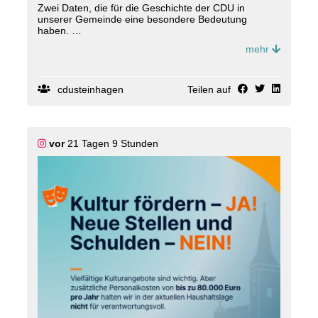
Zwei Daten, die für die Geschichte der CDU in
unserer Gemeinde eine besondere Bedeutung
haben.
mehr
Am 28. März 1946 wurde der CDU-Ortsverband in
Steinhagen gegründet. Einen Tag später, am 29.
März 1946, folgte die Gründung des Ortsverbands in
Brockhagen.
cdusteinhagen
Teilen auf
Die Zeit war eine andere: Deutschland lag nach dem
Zweiten Weltkrieg in Trümmern. Unter britischer
Aufsicht wurden demokratische Strukturen neu
vor
21 Tagen 9 Stunden
aufgebaut. Die Gründung politischer Parteien und
ihrer Ortsverbände war dabei keineswegs
selbstverständlich – sie musste zunächst von der
britischen Militärregierung genehmigt werden.
🤝 Und trotzdem fanden sich Menschen, die
Verantwortung übernehmen wollten.
Menschen, die an einen politischen Neuanfang
glaubten und bereit waren, sich vor Ort einzubringen
und ihre Gemeinde mitzugestalten.
🫶 80 Jahre später blicken wir zurück – auf
Menschen, Entscheidungen, Erfolge und
Geschichten, die unsere Gemeinde geprägt haben.