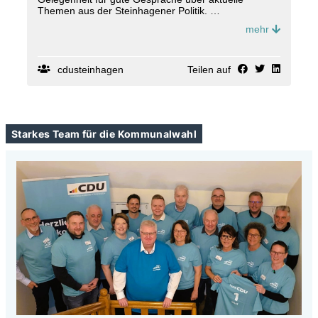
Themen aus der Steinhagener Politik.
mehr
📅 22. März 2026
🕚 11:00 Uhr
📍 Alte Dorfschule
Brockhagener Str. 214, Steinhagen
cdusteinhagen
Teilen auf
Freu dich auf spannende Gespräche und politische
Einblicke.
Mit dabei unsere Landrätin Ina Laukötter und unser
Starkes Team für die Kommunalwahl
Mann in Berlin Ralph Brinkhaus, MdB.
Nutze die Gelegenheit zum persönlichen Austausch,
zur Diskussion aktueller Themen und zu einem
gemeinsamen Start in den politischen Frühling. 🌱
👉 Wenn du dabei sein möchtest, melde dich bitte
kurz per DM an.
Wir freuen uns auf dich!
Deine CDU in Steinhagen
#
PolitikvorOrt
#
themendiebewegen
#
CDUKreisG
ütersloh #
CDUsteinhagen
#
teamcdu