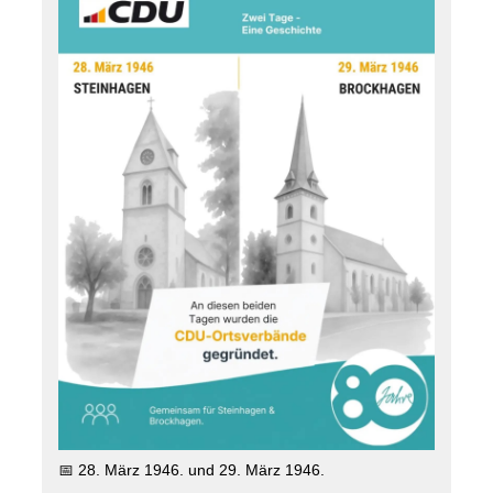
⏳️Schritt für Schritt sollte wieder demokratisches
Leben entstehen.
In genau dieser Zeit entstanden auch die
Voraussetzungen für die Gründung der CDU vor Ort.
Die Gründung der Ortsverbände war dabei
keineswegs selbstverständlich: Politische Betätigung
stand unter der Beobachtung der britischen
Besatzungsmacht, und die Gründung der
Ortsverbände musste von den Briten genehmigt
werden.
Am 28. März 1946 in Steinhagen, einen Tag später in
Brockhagen.
🤝 Menschen übernahmen Verantwortung – in einer
Zeit, in der vieles erst wieder aufgebaut werden
musste.
💬 Was bedeutet Demokratie für Euch heute? Wollt ihr
Demokratie mitgestalten?
#
80jahre
#
CDUsteinhagen
#
Gemeinsamgestalten
#
demokratieleben
📅 28. März 1946. und 29. März 1946.