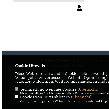
Herzlich Willkommen auf der Internetseite 
Cookie Hinweis
Gemeindeverband Steinhagen
Diese Webseite verwendet Cookies, die notwendig s
Webangebot zu verbessern (Website-Optmierung). F
IMPRESSUM
DATENSCHUTZ
jederzeit widerrufen. Weitere Informationen finde
KONTAKT
Technisch notwendige Cookies (
Übersicht
)
Die notwendigen Cookies werden allein für den ordnungsgemäße
Cookies von Drittanbietern (
Übersicht
)
Zur Optimierung unserer Webseite binden wir Dienste und Angebo