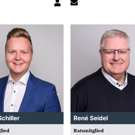
chiller
René Seidel
lied
Ratsmitglied