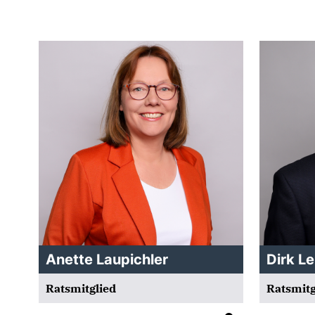
Anette Laupichler
Dirk L
Ratsmitglied
Ratsmitg