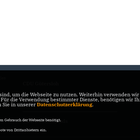
des
CDU Gütersloh
ind, um die Webseite zu nutzen. Weiterhin verwenden wir D
ür die Verwendung bestimmter Dienste, benötigen wir Ihre
CDU NRW
n Sie in unserer
Datenschutzerklärung
.
n Gebrauch der Webseite benötigt.
CDU Deutschlands
te von Drittanbietern ein.