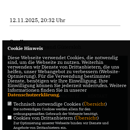
12.11.2025, 20:32 Uhr
Quelle:
CDU Kreisverband Gütersloh
Cookie Hinweis
Diese Webseite verwendet Cookies, die notwendig
sind, um die Webseite zu nutzen. Weiterhin
verwenden wir Dienste von Drittanbietern, die uns
Herzlich Willkommen auf der Internetseite des
helfen, unser Webangebot zu verbessern (Website-
Gemeindeverband Steinhagen
Optmierung). Für die Verwendung bestimmter
Dienste, benötigen wir Ihre Einwilligung. Ihre
Einwilligung können Sie jederzeit widerrufen. Weitere
Informationen finden Sie in unserer
Datenschutzerklärung
.
IMPRESSUM
DATENSCHUTZ
KONTAKT
Technisch notwendige Cookies (
Übersicht
)
CDU Gütersloh
Die notwendigen Cookies werden allein für den
ordnungsgemäßen Gebrauch der Webseite benötigt.
Cookies von Drittanbietern (
Übersicht
)
CDU NRW
Zur Optimierung unserer Webseite binden wir Dienste und
Angebote von Drittanbietern ein.