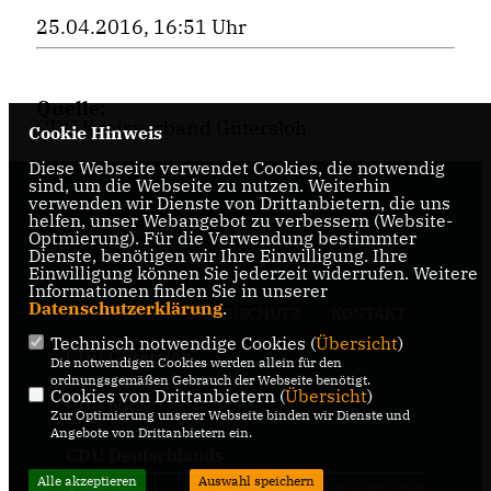
25.04.2016, 16:51 Uhr
Quelle:
CDU Kreisverband Gütersloh
Cookie Hinweis
Diese Webseite verwendet Cookies, die notwendig
sind, um die Webseite zu nutzen. Weiterhin
verwenden wir Dienste von Drittanbietern, die uns
Herzlich Willkommen auf der Internetseite des
helfen, unser Webangebot zu verbessern (Website-
Gemeindeverband Steinhagen
Optmierung). Für die Verwendung bestimmter
Dienste, benötigen wir Ihre Einwilligung. Ihre
Einwilligung können Sie jederzeit widerrufen. Weitere
Informationen finden Sie in unserer
Datenschutzerklärung
.
IMPRESSUM
DATENSCHUTZ
KONTAKT
Technisch notwendige Cookies (
Übersicht
)
CDU Gütersloh
Die notwendigen Cookies werden allein für den
ordnungsgemäßen Gebrauch der Webseite benötigt.
Cookies von Drittanbietern (
Übersicht
)
CDU NRW
Zur Optimierung unserer Webseite binden wir Dienste und
Angebote von Drittanbietern ein.
CDU Deutschlands
Alle akzeptieren
Auswahl speichern
@2026 CDU
Realisation: Sharkness Media