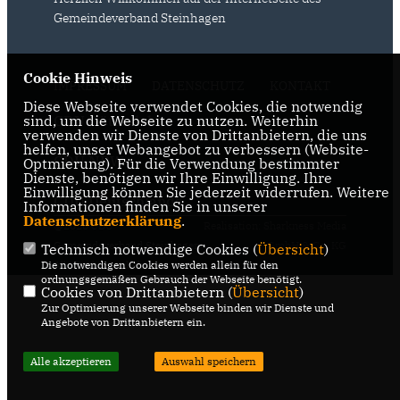
Gemeindeverband Steinhagen
Cookie Hinweis
IMPRESSUM
DATENSCHUTZ
KONTAKT
Diese Webseite verwendet Cookies, die notwendig
sind, um die Webseite zu nutzen. Weiterhin
CDU Gütersloh
verwenden wir Dienste von Drittanbietern, die uns
helfen, unser Webangebot zu verbessern (Website-
CDU NRW
Optmierung). Für die Verwendung bestimmter
Dienste, benötigen wir Ihre Einwilligung. Ihre
Einwilligung können Sie jederzeit widerrufen. Weitere
CDU Deutschlands
Informationen finden Sie in unserer
Datenschutzerklärung
.
@2026 CDU
Realisation: Sharkness Media
Gemeindeverband Steinhagen
GmbH & Co. KG
Technisch notwendige Cookies (
Übersicht
)
Die notwendigen Cookies werden allein für den
Alle Rechte vorbehalten.
ordnungsgemäßen Gebrauch der Webseite benötigt.
Cookies von Drittanbietern (
Übersicht
)
Zur Optimierung unserer Webseite binden wir Dienste und
Angebote von Drittanbietern ein.
Alle akzeptieren
Auswahl speichern